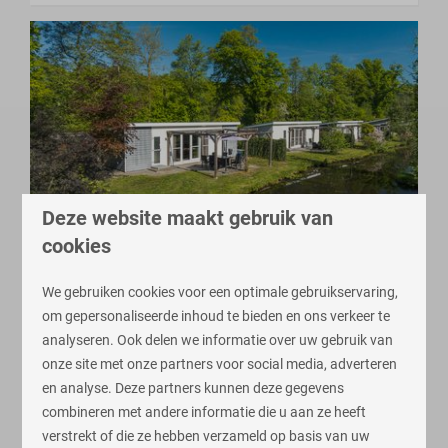
9,5
Deze website maakt gebruik van
cookies
Lodge Mistique - 4 personen
Vanaf
€ 383
We gebruiken cookies voor een optimale gebruikservaring,
Gelderland, Lochem
€ 371
om gepersonaliseerde inhoud te bieden en ons verkeer te
4
Nee
2
analyseren. Ook delen we informatie over uw gebruik van
3 nachten
onze site met onze partners voor social media, adverteren
Aan een waterpartij
2 personen
en analyse. Deze partners kunnen deze gegevens
Zonnige veranda
combineren met andere informatie die u aan ze heeft
Opbergschuurtje voor fietsen
verstrekt of die ze hebben verzameld op basis van uw