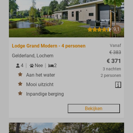
9,1
Lodge Grand Modern - 4 personen
Vanaf
€ 383
Gelderland, Lochem
€ 371
4
Nee
2
3 nachten
Aan het water
2 personen
Mooi uitzicht
Inpandige berging
Bekijken