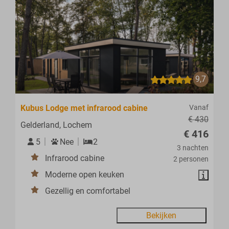
9,7
Kubus Lodge met infrarood cabine
Vanaf
€ 430
Gelderland, Lochem
€ 416
5
Nee
2
3 nachten
Infrarood cabine
2 personen
Moderne open keuken
Gezellig en comfortabel
Bekijken