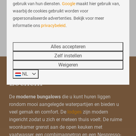
gebruik van hun diensten.
Google
maakt hier gebruik van,
Bekijken
waarbij de cookies gebruikt worden voor
gepersonaliseerde advertenties. Bekijk voor meer
informatie ons
privacybeleid
.
Meer resultaten (4)
Alles accepteren
Zelf instellen
Weigeren
Vakantiehuis huren in
NL
Lochem
De
moderne bungalows
die u kunt huren liggen
rondom mooi aangelegde waterpartijen en bieden u
veel gemak en comfort. De
lodges
zijn modern
ingericht zodat u zich er meteen thuis voelt. De ruime
woonkamer grenst aan de open keuken met
vaatwasser, een combimagnetron en een Nespresso-